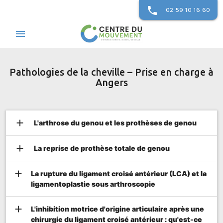
phone
02 59 10 16 60
menu
Pathologies de la cheville – Prise en charge à
Angers
add
L'arthrose du genou et les prothèses de genou
add
La reprise de prothèse totale de genou
add
La rupture du ligament croisé antérieur (LCA) et la
ligamentoplastie sous arthroscopie
add
L'inhibition motrice d'origine articulaire après une
chirurgie du ligament croisé antérieur : qu'est-ce