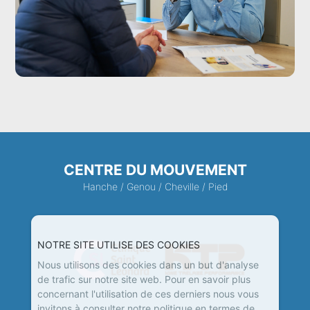
CENTRE DU MOUVEMENT
Hanche
/
Genou
/
Cheville
/
Pied
NOTRE SITE UTILISE DES COOKIES
Nous utilisons des cookies dans un but d'analyse
de trafic sur notre site web. Pour en savoir plus
concernant l'utilisation de ces derniers nous vous
invitons à consulter notre politique en termes de