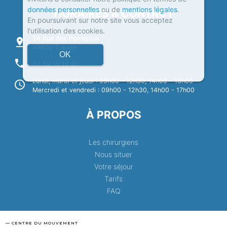
données personnelles
ou de
mentions légales
.
HORAIRES & CONTACT
En poursuivant sur notre site vous acceptez
l'utilisation des cookies.
24 Rue des Perreyeux
pin_drop
49800 Trélazé
OK
phone
02 59 10 16 60
Lundi, mardi et jeudi : 09h00 - 12h30, 14h00 - 18h00
schedule
Mercredi et vendredi : 09h00 - 12h30, 14h00 - 17h00
À PROPOS
Les chirurgiens
Nous situer
Votre séjour
Tarifs
FAQ
— CENTRE DU MOUVEMENT