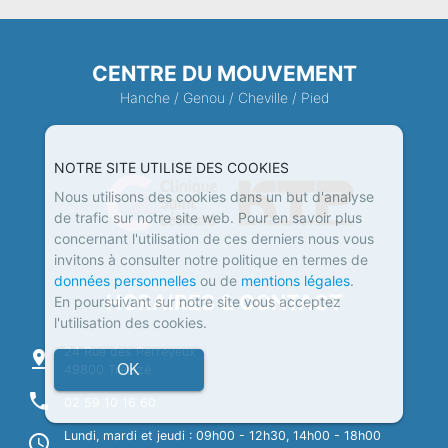
CENTRE DU MOUVEMENT
Hanche
/
Genou
/
Cheville
/
Pied
NOTRE SITE UTILISE DES COOKIES
Nous utilisons des cookies dans un but d'analyse
de trafic sur notre site web. Pour en savoir plus
concernant l'utilisation de ces derniers nous vous
invitons à consulter notre politique en termes de
données personnelles
ou de
mentions légales
.
HORAIRES & CONTACT
En poursuivant sur notre site vous acceptez
l'utilisation des cookies.
24 Rue des Perreyeux
pin_drop
OK
49800 Trélazé
phone
02 59 10 16 60
Lundi, mardi et jeudi : 09h00 - 12h30, 14h00 - 18h00
schedule