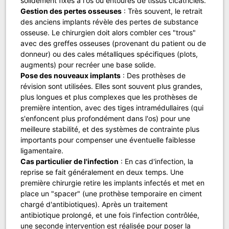
solidement fixés à l'os ou entourés de tissus cicatriciels.
Gestion des pertes osseuses
: Très souvent, le retrait
des anciens implants révèle des pertes de substance
osseuse. Le chirurgien doit alors combler ces "trous"
avec des greffes osseuses (provenant du patient ou de
donneur) ou des cales métalliques spécifiques (plots,
augments) pour recréer une base solide.
Pose des nouveaux implants
: Des prothèses de
révision sont utilisées. Elles sont souvent plus grandes,
plus longues et plus complexes que les prothèses de
première intention, avec des tiges intramédullaires (qui
s'enfoncent plus profondément dans l'os) pour une
meilleure stabilité, et des systèmes de contrainte plus
importants pour compenser une éventuelle faiblesse
ligamentaire.
Cas particulier de l'infection
: En cas d'infection, la
reprise se fait généralement en deux temps. Une
première chirurgie retire les implants infectés et met en
place un "spacer" (une prothèse temporaire en ciment
chargé d'antibiotiques). Après un traitement
antibiotique prolongé, et une fois l'infection contrôlée,
une seconde intervention est réalisée pour poser la